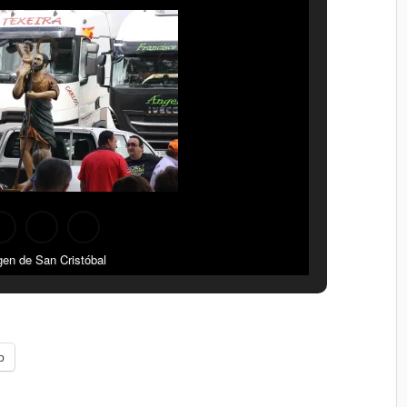
en de San Cristóbal
p