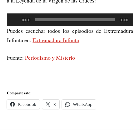
a la Leyenda de la Virgen de las Cruces:
Reproductor
00:00
00:00
de
Puedes escuchar todos los episodios de Extremadura
audio
Infinita en:
Extremadura Infinita
Fuente:
Periodismo y Misterio
Comparte esto:
Facebook
X
WhatsApp