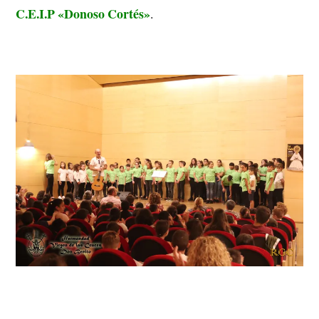
C.E.I.P «Donoso Cortés»
.