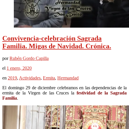
Convivencia-celebración Sagrada
Familia. Migas de Navidad. Crónica.
por
Rubén Gordo Capilla
el
1 enero, 2020
en
2019
,
Actividades
,
Ermita
,
Hermandad
El domingo 29 de diciembre celebramos en las dependencias de la
ermita de la Virgen de las Cruces la
festividad de la Sagrada
Familia
.