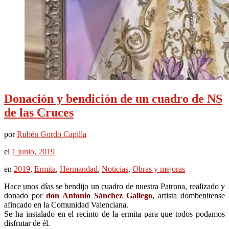
Donación y bendición de un cuadro de NS
de las Cruces
por
Rubén Gordo Capilla
el
1 junio, 2019
en
2019
,
Ermita
,
Hermandad
,
Noticias
,
Obras y mejoras
Hace unos días se bendijo un cuadro de nuestra Patrona, realizado y
donado por
don Antonio Sánchez Gallego
, artista dombenitense
afincado en la Comunidad Valenciana.
Se ha instalado en el recinto de la ermita para que todos podamos
disfrutar de él.