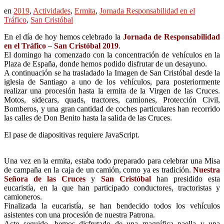
en
2019
,
Actividades
,
Ermita
,
Jornada Responsabilidad en el
Tráfico
,
San Cristóbal
En el día de hoy hemos celebrado la
Jornada de Responsabilidad
en el Tráfico – San Cristóbal 2019
.
El domingo ha comenzado con la concentración de vehículos en la
Plaza de España, donde hemos podido disfrutar de un desayuno.
A continuación se ha trasladado la Imagen de San Cristóbal desde la
iglesia de Santiago a uno de los vehículos, para posteriormente
realizar una procesión hasta la ermita de
la Virgen de las Cruces.
Motos, sidecars, quads, tractores, camiones, Protección Civil,
Bomberos, y una gran cantidad de coches particulares han recorrido
las calles de Don Benito hasta la salida de las Cruces.
El pase de diapositivas requiere JavaScript.
Una vez en la ermita, estaba todo preparado para celebrar una Misa
de campaña en la caja de un camión, como ya es tradición.
Nuestra
Señora de las Cruces
y
San Cristóbal
han presidido esta
eucaristía, en la que han participado conductores, tractoristas y
camioneros.
Finalizada la eucaristía, se han bendecido todos los vehículos
asistentes con una procesión de nuestra Patrona.
Acto seguido, hemos disfrutado de una magnífica paella y una