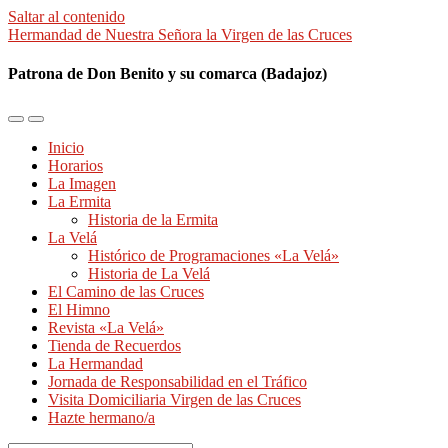
Saltar al contenido
Hermandad de Nuestra Señora la Virgen de las Cruces
Patrona de Don Benito y su comarca (Badajoz)
Alternar
Alternar
el
el
Inicio
menú
campo
Horarios
móvil
de
La Imagen
búsqueda
La Ermita
Historia de la Ermita
La Velá
Histórico de Programaciones «La Velá»
Historia de La Velá
El Camino de las Cruces
El Himno
Revista «La Velá»
Tienda de Recuerdos
La Hermandad
Jornada de Responsabilidad en el Tráfico
Visita Domiciliaria Virgen de las Cruces
Hazte hermano/a