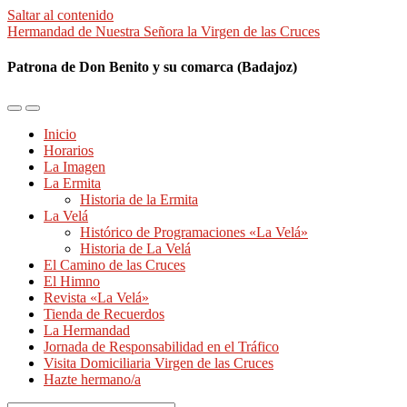
Saltar al contenido
Hermandad de Nuestra Señora la Virgen de las Cruces
Patrona de Don Benito y su comarca (Badajoz)
Alternar
Alternar
el
el
Inicio
menú
campo
Horarios
móvil
de
La Imagen
búsqueda
La Ermita
Historia de la Ermita
La Velá
Histórico de Programaciones «La Velá»
Historia de La Velá
El Camino de las Cruces
El Himno
Revista «La Velá»
Tienda de Recuerdos
La Hermandad
Jornada de Responsabilidad en el Tráfico
Visita Domiciliaria Virgen de las Cruces
Hazte hermano/a