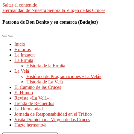
Saltar al contenido
Hermandad de Nuestra Señora la Virgen de las Cruces
Patrona de Don Benito y su comarca (Badajoz)
Alternar
Alternar
el
el
Inicio
menú
campo
Horarios
móvil
de
La Imagen
búsqueda
La Ermita
Historia de la Ermita
La Velá
Histórico de Programaciones «La Velá»
Historia de La Velá
El Camino de las Cruces
El Himno
Revista «La Velá»
Tienda de Recuerdos
La Hermandad
Jornada de Responsabilidad en el Tráfico
Visita Domiciliaria Virgen de las Cruces
Hazte hermano/a