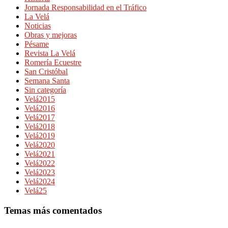
Jornada Responsabilidad en el Tráfico
La Velá
Noticias
Obras y mejoras
Pésame
Revista La Velá
Romería Ecuestre
San Cristóbal
Semana Santa
Sin categoría
Velá2015
Velá2016
Velá2017
Velá2018
Velá2019
Velá2020
Velá2021
Velá2022
Velá2023
Velá2024
Velá25
Temas más comentados