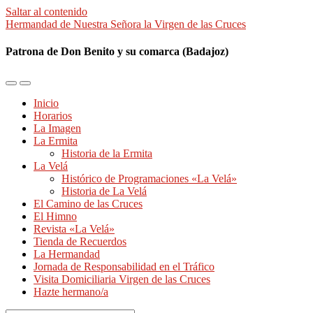
Saltar al contenido
Hermandad de Nuestra Señora la Virgen de las Cruces
Patrona de Don Benito y su comarca (Badajoz)
Alternar
Alternar
el
el
Inicio
menú
campo
Horarios
móvil
de
La Imagen
búsqueda
La Ermita
Historia de la Ermita
La Velá
Histórico de Programaciones «La Velá»
Historia de La Velá
El Camino de las Cruces
El Himno
Revista «La Velá»
Tienda de Recuerdos
La Hermandad
Jornada de Responsabilidad en el Tráfico
Visita Domiciliaria Virgen de las Cruces
Hazte hermano/a