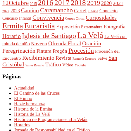
2016
2017
2018
2019
12Octubre
2020
2021
2015
Caramancho
Camino
Cartel
2023
Concierto
Charla
2022
Convivencia
Curiosidades
Concurso Infantil
Corpus Christi
Ermita
Eucaristía
Exposición
Fotografía
Extremadura
La Velá
Iglesia de Santiago
Horario
La Velá con
Oración
Ofrenda Floral
Novena
mirada de niño
Procesión
Peregrinación
Pintura
Pregón
Procesión del
Recibimiento
San
Revista
Encuentro
Salve
Romería Ecuestre
Cristóbal
Tráfico
Vídeo
Youtube
Santo Rosario
Páginas
Actualidad
El Camino de las Cruces
El Himno
Hazte hermano/a
Historia de la Ermita
Historia de La Velá
Histórico de Programaciones «La Velá»
Horarios
Jornada de Responsabilidad en el Tráfico