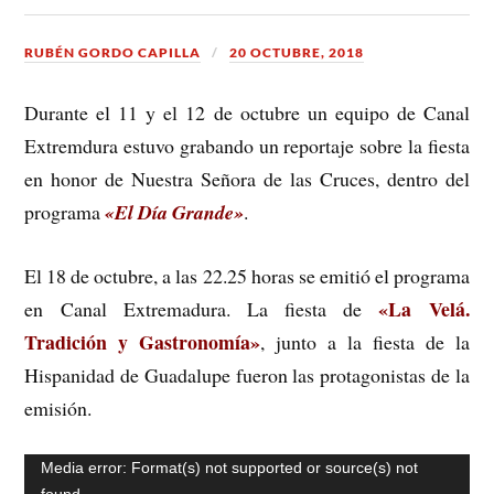
RUBÉN GORDO CAPILLA
20 OCTUBRE, 2018
Durante el 11 y el 12 de octubre un equipo de Canal
Extremdura estuvo grabando un reportaje sobre la fiesta
en honor de Nuestra Señora de las Cruces, dentro del
programa
«El Día Grande»
.
El 18 de octubre, a las 22.25 horas se emitió el programa
«La Velá.
en Canal Extremadura. La fiesta de
Tradición y Gastronomía»
, junto a la fiesta de la
Hispanidad de Guadalupe fueron las protagonistas de la
emisión.
Reproductor
Media error: Format(s) not supported or source(s) not
de
found