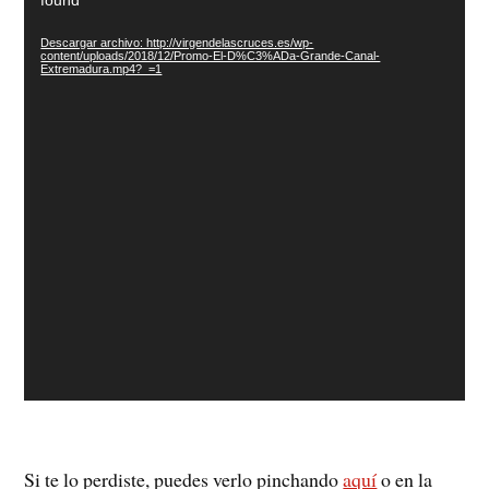
vídeo
Descargar archivo: http://virgendelascruces.es/wp-
content/uploads/2018/12/Promo-El-D%C3%ADa-Grande-Canal-
Extremadura.mp4?_=1
Si te lo perdiste, puedes verlo pinchando
aquí
o en la