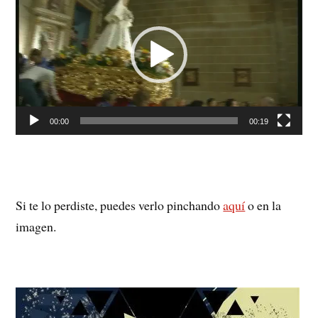
vídeo
00:00
00:19
Si te lo perdiste, puedes verlo pinchando
aquí
o en la
imagen.