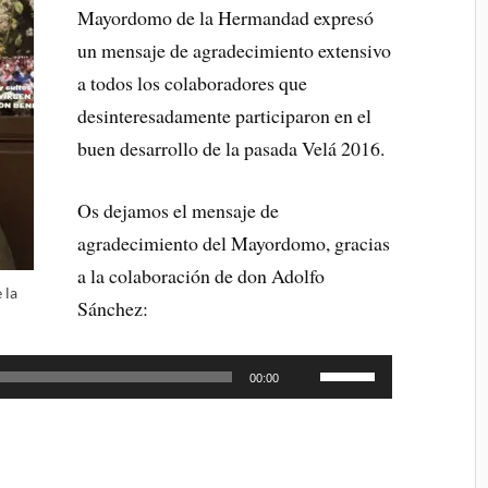
Mayordomo de la Hermandad expresó
un mensaje de agradecimiento extensivo
a todos los colaboradores que
desinteresadamente participaron en el
buen desarrollo de la pasada Velá 2016.
Os dejamos el mensaje de
agradecimiento del Mayordomo, gracias
a la colaboración de don Adolfo
la
Sánchez:
Reproductor
Utiliza
00:00
las
de
teclas
audio
de
flecha
:
arriba/abajo