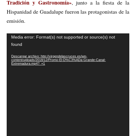
Tradición y Gastronomía»
, junto a la fiesta de la
Hispanidad de Guadalupe fueron las protagonistas de la
emisión.
Reproductor
Media error: Format(s) not supported or source(s) not
de
found
vídeo
Descargar archivo: http://virgendelascruces.es/wp-
content/uploads/2018/12/Promo-El-D%C3%ADa-Grande-Canal-
Extremadura.mp4?_=1