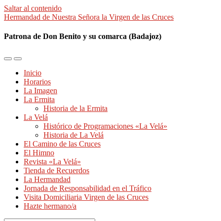
Saltar al contenido
Hermandad de Nuestra Señora la Virgen de las Cruces
Patrona de Don Benito y su comarca (Badajoz)
Alternar
Alternar
el
el
Inicio
menú
campo
Horarios
móvil
de
La Imagen
búsqueda
La Ermita
Historia de la Ermita
La Velá
Histórico de Programaciones «La Velá»
Historia de La Velá
El Camino de las Cruces
El Himno
Revista «La Velá»
Tienda de Recuerdos
La Hermandad
Jornada de Responsabilidad en el Tráfico
Visita Domiciliaria Virgen de las Cruces
Hazte hermano/a