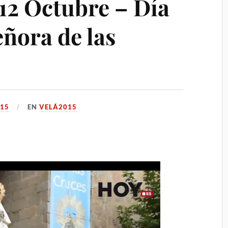
 12 Octubre – Día
ñora de las
015
EN
VELÁ2015