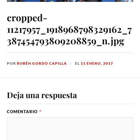
cropped-
11217957_1918968798329162_7
387454793809208859_n.jpg
POR
RUBÉN GORDO CAPILLA
EL
11 ENERO, 2017
Deja una respuesta
COMENTARIO
*