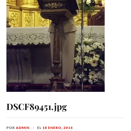
DSCF89451.jpg
POR
ADMIN
EL
18 ENERO, 2014