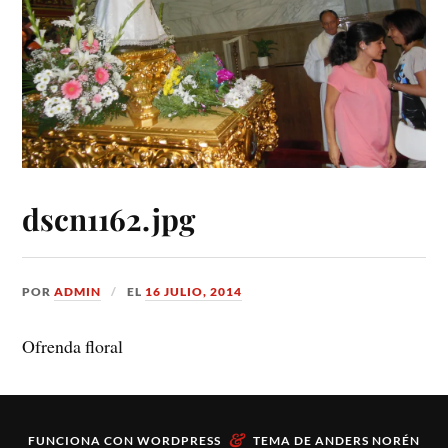
dscn1162.jpg
POR
ADMIN
EL
16 JULIO, 2014
Ofrenda floral
&
FUNCIONA CON
WORDPRESS
TEMA DE
ANDERS NORÉN