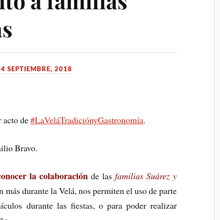
to a familias
as
24 SEPTIEMBRE, 2018
r acto de
#LaVeláTradiciónyGastronomía
.
ilio Bravo.
conocer la colaboración
de las
familias Suárez y
ún más durante la Velá, nos permiten el uso de parte
ículos durante las fiestas, o para poder realizar
año.