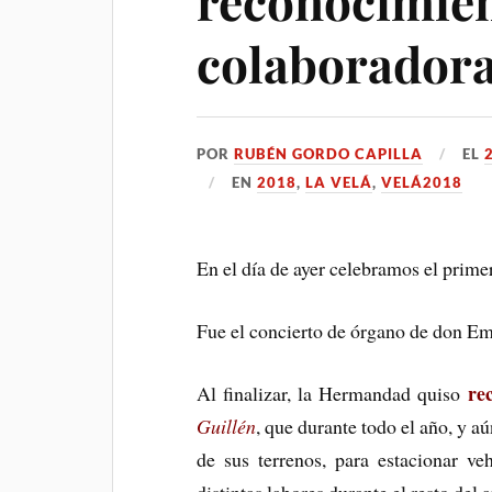
reconocimien
colaborador
POR
RUBÉN GORDO CAPILLA
EL
EN
2018
,
LA VELÁ
,
VELÁ2018
En el día de ayer celebramos el prime
Fue el concierto de órgano de don Em
re
Al finalizar, la Hermandad quiso
Guillén
, que durante todo el año, y a
de sus terrenos, para estacionar veh
distintas labores durante el resto del 