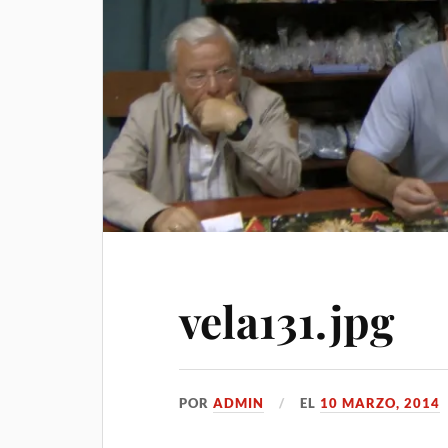
vela131.jpg
POR
ADMIN
EL
10 MARZO, 2014